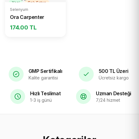
Yeni
Çok Satan
Selenyum
Ora Carpenter
174.00 TL
GMP Sertifikalı
500 TL Üzeri
Kalite garantisi
Ücretsiz kargo
Hızlı Teslimat
Uzman Desteği
1-3 iş günü
7/24 hizmet