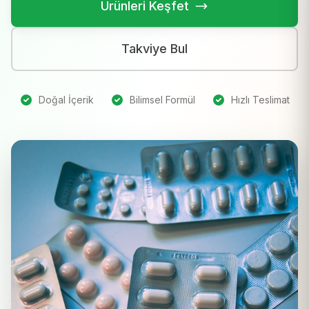
Ürünleri Keşfet
Takviye Bul
Doğal İçerik
Bilimsel Formül
Hızlı Teslimat