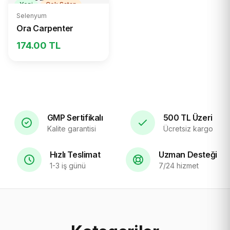
Yeni
Çok Satan
Selenyum
Ora Carpenter
174.00 TL
GMP Sertifikalı
500 TL Üzeri
Kalite garantisi
Ücretsiz kargo
Hızlı Teslimat
Uzman Desteği
1-3 iş günü
7/24 hizmet