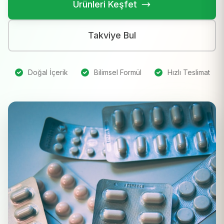
Ürünleri Keşfet
Takviye Bul
Doğal İçerik
Bilimsel Formül
Hızlı Teslimat